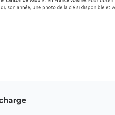
 le
canton de Vaud
et en
France voisine
. Pour obteni
, son année, une photo de la clé si disponible et vo
 charge